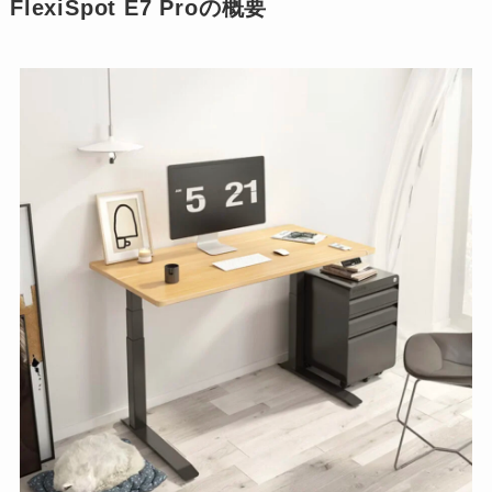
FlexiSpot E7 Proの概要